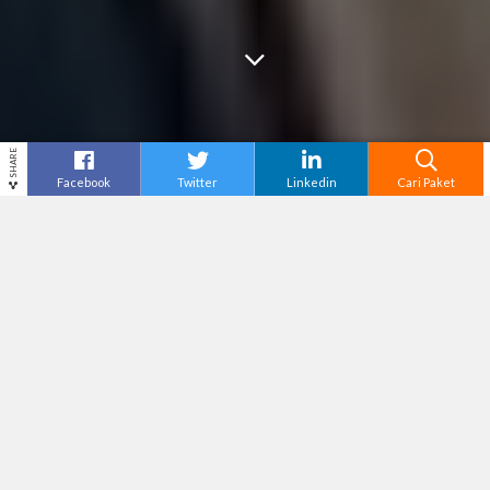
SHARE
Facebook
Twitter
Linkedin
Cari Paket
Cari
Tour Karanganyar
– Karanganyar
menghadirkan berbagai tempat
camping
bernuansa alam yang cocok untuk melepas penat