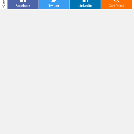
SHARE
Facebook
Twitter
Linkedin
Cari Paket
Cari
Paket Tour Jogja
–
Family gathering
adalah
kegiatan lumrah yang sering diadakan oleh
perusahaan untuk karyawannya serta keluarga
mereka untuk mempererat tali silaturahmi. Acara
family gathering
biasanya dilaksanakan sekali
dalam setahun selama beberapa hari liburan.
Yogyakarta, kota pelajar satu ini terdapat
beberapa tempat yang cocok dijadikan sebagai