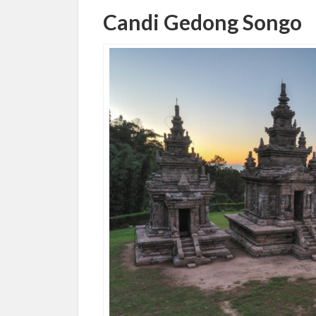
Candi Gedong Songo