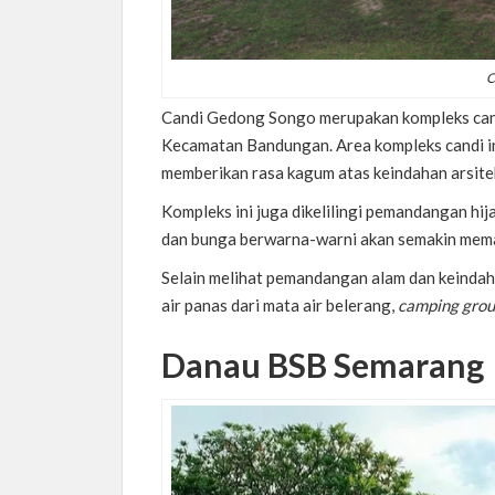
C
Candi Gedong Songo merupakan kompleks candi
Kecamatan Bandungan. Area kompleks candi in
memberikan rasa kagum atas keindahan arsit
Kompleks ini juga dikelilingi pemandangan hi
dan bunga berwarna-warni akan semakin mem
Selain melihat pemandangan alam dan keindah
air panas dari mata air belerang,
camping gro
Danau BSB Semarang