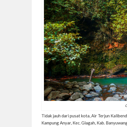
C
Tidak jauh dari pusat kota, Air Terjun Kalibe
Kampung Anyar, Kec. Glagah, Kab. Banyuwang