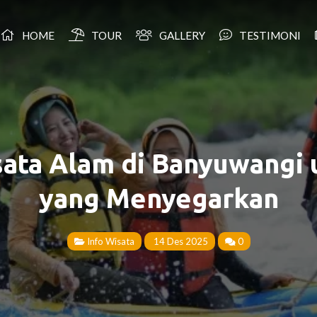
HOME
TOUR
GALLERY
TESTIMONI
ata Alam di Banyuwangi 
yang Menyegarkan
Info Wisata
14 Des 2025
0