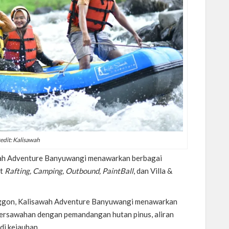
edit: Kalisawah
wah Adventure Banyuwangi menawarkan berbagai
t
Rafting, Camping, Outbound, PaintBall
, dan Villa &
nggon, Kalisawah Adventure Banyuwangi menawarkan
rsawahan dengan pemandangan hutan pinus, aliran
i kejauhan.