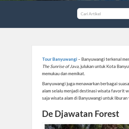
Tour Banyuwangi
– Banyuwangi terkenal memi
The Sunrise of Java,
julukan untuk Kota Bany
memukau dan memikat.
Banyuwangi juga m
enawarkan berbagai suasan
alam selalu menjadi destinasi wisata favorit 
saja wisata alam di Banyuwangi untuk libura
De Djawatan Forest