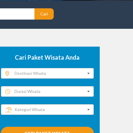
Cari
Cari Paket Wisata Anda
Destinasi Wisata
Durasi Wisata
Kategori Wisata