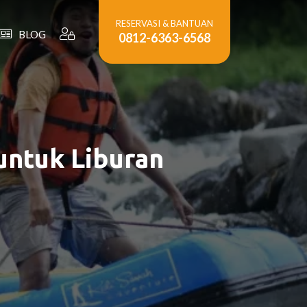
RESERVASI & BANTUAN
BLOG
0812-6363-6568
untuk Liburan