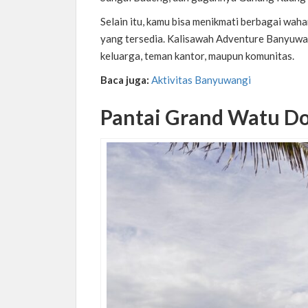
Selain itu, kamu bisa menikmati berbagai waha
yang tersedia. Kalisawah Adventure Banyuwang
keluarga, teman kantor, maupun komunitas.
Baca juga:
Aktivitas Banyuwangi
Pantai Grand Watu D