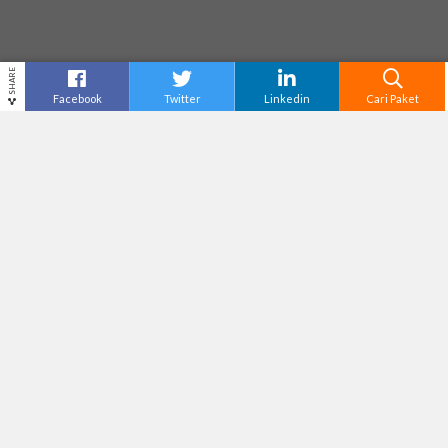
SHARE
Facebook
Twitter
Linkedin
Cari Paket
JAM GADANG
Destinasi
Padang
Tiket Masuk
Tak Tersedia
Adventure Level