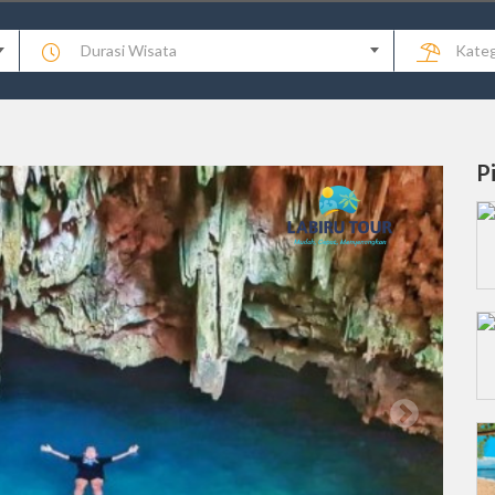
Durasi Wisata
Kateg
P