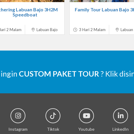
hering Labuan Bajo 3H2M
Family Tour Labuan Bajo 
Speedboat
ari 2 Malam
Labuan Bajo
3 Hari 2 Malam
Labuan 
 ingin
CUSTOM PAKET TOUR
? Klik disi
Instagram
Tiktok
Youtube
LinkedIn