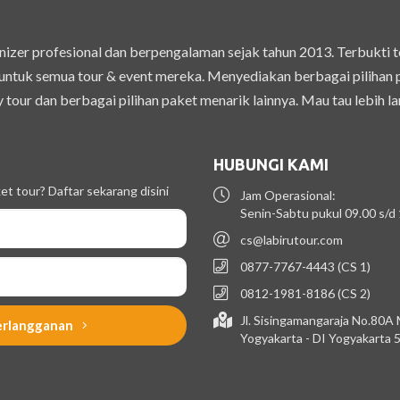
izer profesional dan berpengalaman sejak tahun 2013. Terbukti 
ntuk semua tour & event mereka. Menyediakan berbagai pilihan pak
 tour dan berbagai pilihan paket menarik lainnya. Mau tau lebih la
HUBUNGI KAMI
t tour? Daftar sekarang disini
Jam Operasional:
Senin-Sabtu pukul 09.00 s/d
cs@labirutour.com
0877-7767-4443 (CS 1)
0812-1981-8186 (CS 2)
Jl. Sisingamangaraja No.80A
erlangganan
Yogyakarta - DI Yogyakarta 