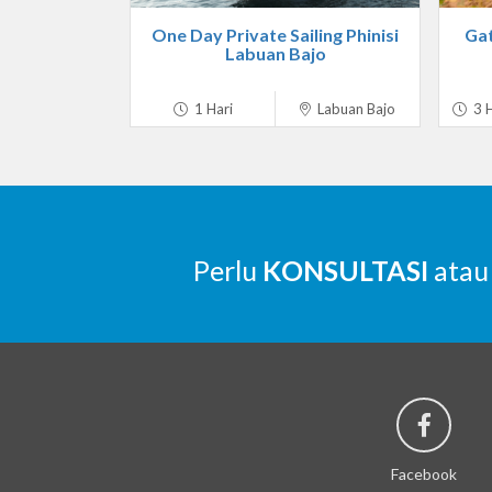
One Day Private Sailing Phinisi
Gat
Labuan Bajo
1 Hari
Labuan Bajo
3 H
Perlu
KONSULTASI
atau
Facebook