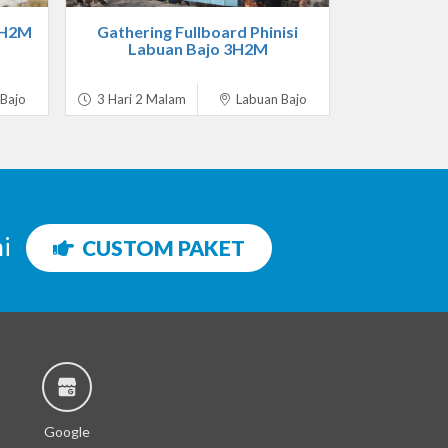
3H2M
Gathering Fullboard Phinisi
Labuan Bajo 3H2M
Bajo
3 Hari 2 Malam
Labuan Bajo
ni
CUSTOM PAKET
Google