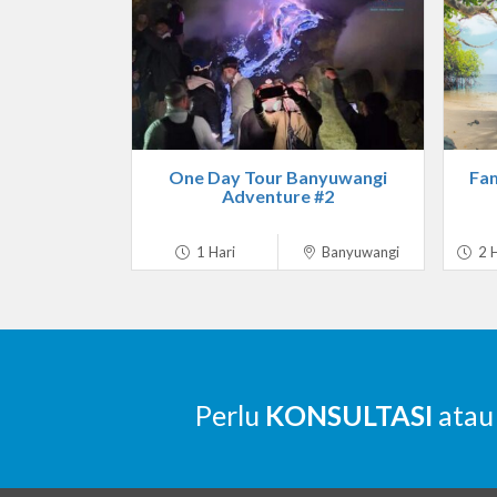
One Day Tour Banyuwangi
Fam
Adventure #2
1 Hari
Banyuwangi
2 H
Perlu
KONSULTASI
atau