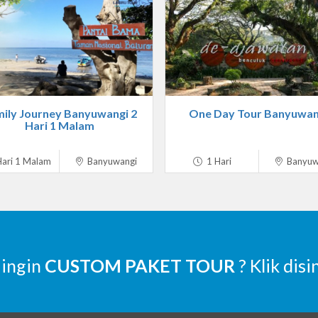
ily Journey Banyuwangi 2
One Day Tour Banyuwan
Hari 1 Malam
ari 1 Malam
Banyuwangi
1 Hari
Banyuw
 ingin
CUSTOM PAKET TOUR
? Klik disi