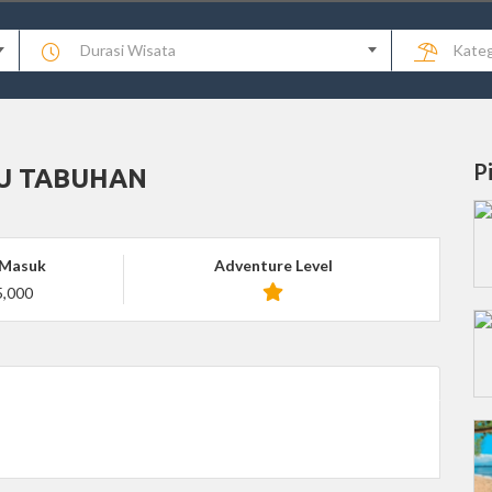
Durasi Wisata
Kateg
P
U TABUHAN
 Masuk
Adventure Level
,000