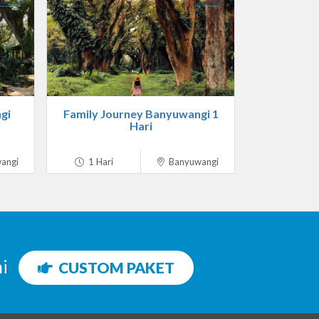
gi
Family Journey Banyuwangi 1
Hari
angi
1 Hari
Banyuwangi
ni
CUSTOM PAKET