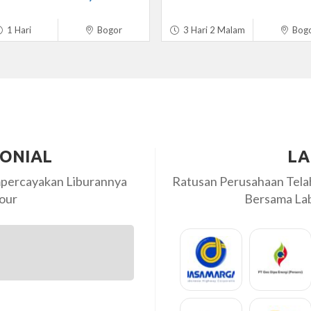
1 Hari
Bogor
3 Hari 2 Malam
Bog
MONIAL
LA
percayakan Liburannya
Ratusan Perusahaan Tel
our
Bersama Labi
pirnya ramah baik dan
Terima kasih Labiru ... kami san
ansia dan anak kecilnya.
Tour Leadernya sangat profesion
bekerjasama lagi di...