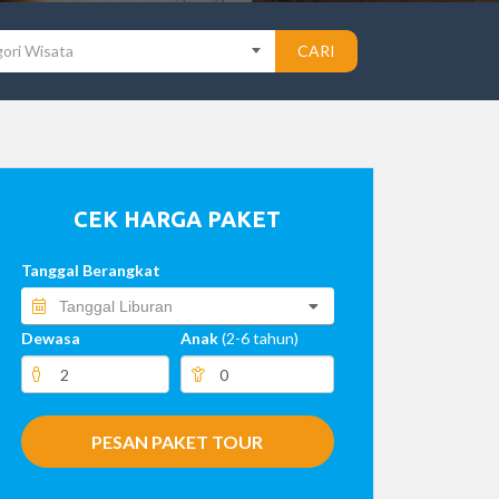
ori Wisata
CARI
CEK HARGA PAKET
Tanggal Berangkat
Dewasa
Anak
(2-6 tahun)
PESAN PAKET TOUR