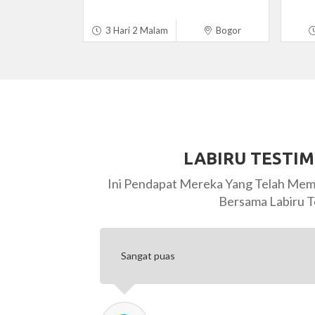
3 Hari 2 Malam
Bogor
LABIRU TESTI
Ini Pendapat Mereka Yang Telah Mem
Bersama Labiru T
Saya merasa senang ikut Labiru Tour, pak so
sabar dengan kita-kita yang sekeluarga ada l
Terima kasih Labiru...