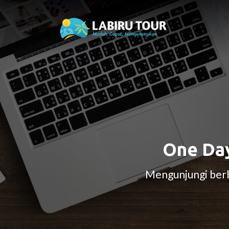
One Day
Mengunjungi berb