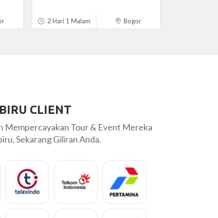
or
2 Hari 1 Malam
Bogor
BIRU CLIENT
ah Mempercayakan Tour & Event Mereka
ru, Sekarang Giliran Anda.
agat puas dengan handling tour kami ...
Terimakasih labiru
al dan care .... Semoga bisa
Banyuwangi jg san
travel anda lagi...