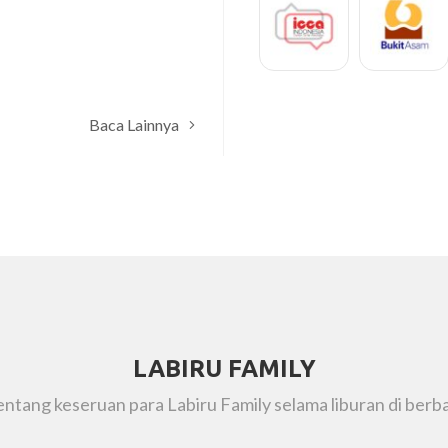
Munir
BPFK Makassar
Baca Lainnya
LABIRU FAMILY
tentang keseruan para Labiru Family selama liburan di berba