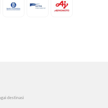
Rahayu w
Pribadi
gai destinasi