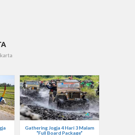
TA
karta
gja
Gathering Jogja 4 Hari 3 Malam
“Full Board Package”