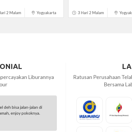
ari 2 Malam
Yogyakarta
3 Hari 2 Malam
Yogyak
MONIAL
LA
percayakan Liburannya
Ratusan Perusahaan Tel
our
Bersama Labi
3M di Labiru.
Selama honeymonn 3 hari 2 mal
oriented dan disiapkan
wisatanya komplit dan crewnya 
request kita. Semoga...