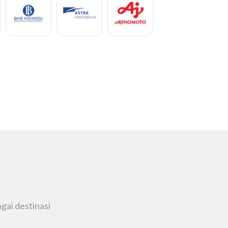
Fatna Tri
gai destinasi