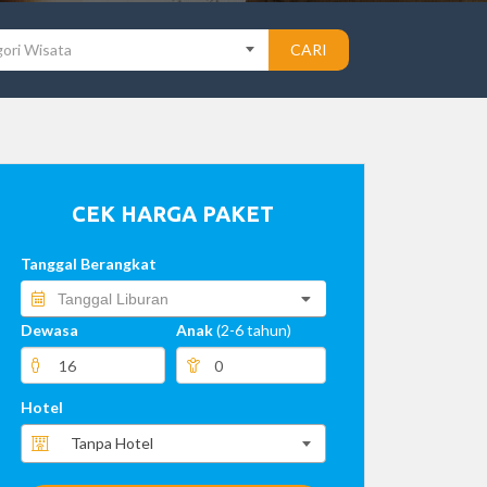
ori Wisata
CARI
CEK HARGA PAKET
Tanggal Berangkat
Dewasa
Anak
(2-6 tahun)
Hotel
Tanpa Hotel