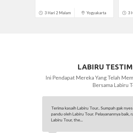
3 Hari 2 Malam
Yogyakarta
3 H
LABIRU TESTI
Ini Pendapat Mereka Yang Telah Mem
Bersama Labiru T
an-jalan di
Beberapa waktu lalu ambil paket tour Bali 4H
pokoknya.
Pelayanannya mantap, betul-betul customer 
matang segala sesuatunya. Thanks...