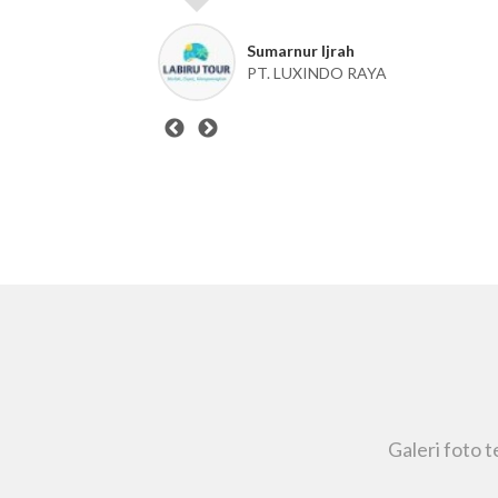
David Cahyanto
Nagoya Fusion Resto
Galeri foto 