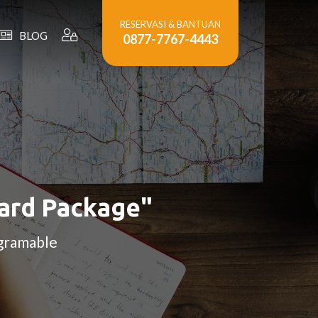
RESERVASI & BANTUAN
BLOG
0877-7767-4443
oard Package"
agramable