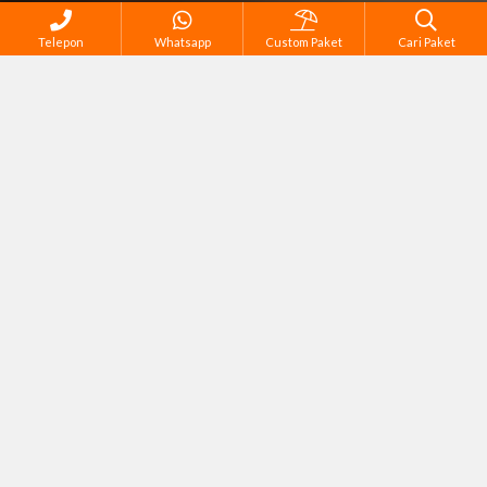
Telepon
Whatsapp
Custom Paket
Cari Paket
Semua Tour di Bali
Corporate Gathering
Family Tour
Reguler Tour
Sport & Adventure