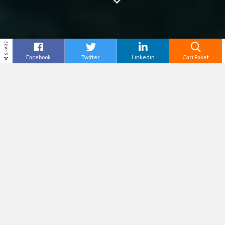
SHARE
Facebook
Twitter
Linkedin
Cari Paket
Cari
Tour Labuan Bajo
– Liburan akhir tahun di
Labuan Bajo bisa menjadi pengalaman yang epik
banget. Bukan cuma soal pantai dan komodo
doang, tapi juga soal hidup modern, petualangan
laut, dan relaksasi di tempat-tempat terbaru