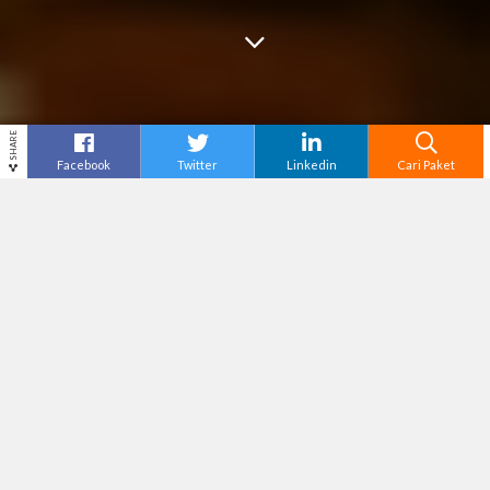
SHARE
Facebook
Twitter
Linkedin
Cari Paket
Cari
Tour Malang
– Menikmati waktu santai di kota
berudara sejuk kini terasa semakin berkesan
melalui pilihan Paket Tour Malang. Kota bunga