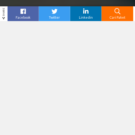
SHARE
Facebook
Twitter
Linkedin
Cari Paket
Cari
Tour Labuan Bajo
– Di ujung barat Pulau Flores,
Nusa Tenggara Timur, terbentang surga
tersembunyi bernama Labuan Bajo. Gerbang
menuju Taman Nasional Komodo yang tersohor
ini tidak hanya memanjakan mata dengan
panorama alam yang menakjubkan, tetapi juga
pesona bawah laut yang memukau.