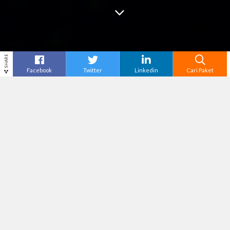
SHARE
Facebook
Twitter
Linkedin
Cari Paket
Cari
Paket Wisata Jogja
–
Jogja, sebuah kota yang
kaya akan warisan budaya dan sejarahnya, tidak
hanya menjadi tujuan wisata populer tetapi juga
menyimpan keindahan yang tersembunyi di balik