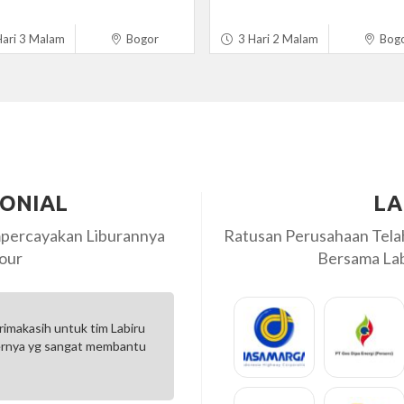
ari 3 Malam
Bogor
3 Hari 2 Malam
Bog
MONIAL
LA
percayakan Liburannya
Ratusan Perusahaan Tel
our
Bersama Labi
laman dan kenangan
Pertama kali pakai LABIRU tour
 berlibur bareng Labiru
overall pelayanannya joss .. mul
yang didapat selama...