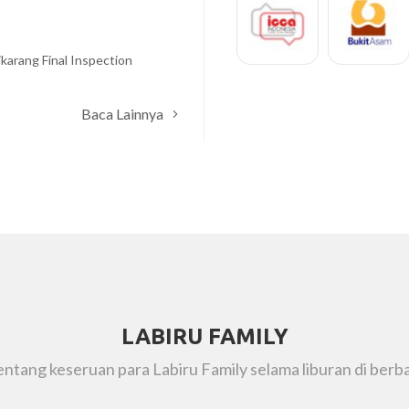
Dewantoro
PT GENAH
Baca Lainnya
LABIRU FAMILY
tentang keseruan para Labiru Family selama liburan di berba