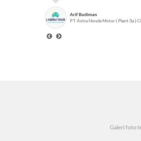
Nina
 Inspection
Angsamerah
Galeri foto 