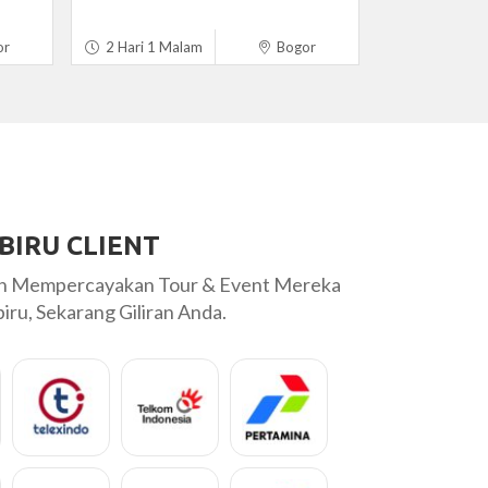
or
2 Hari 1 Malam
Bogor
BIRU CLIENT
ah Mempercayakan Tour & Event Mereka
ru, Sekarang Giliran Anda.
 langsung trip jauh ke LABUAN BAJO ..
Saya dan keluarga
ai dari penjemputan sampai fasilitas
baik & sangat fleks
Wahyudi) sangat b