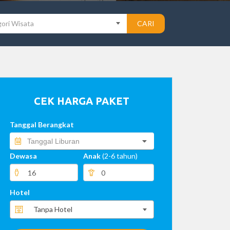
ori Wisata
CARI
CEK HARGA PAKET
Tanggal Berangkat
Dewasa
Anak
(2-6 tahun)
Hotel
Tanpa Hotel