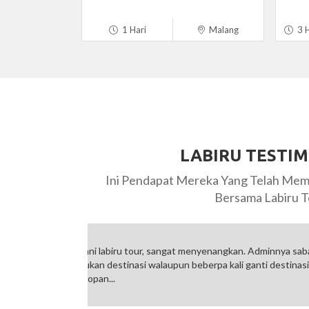
1 Hari
Malang
3 H
LABIRU TESTI
Ini Pendapat Mereka Yang Telah Mem
Bersama Labiru T
innya sabar
Alhamdulillah seneng trip bareng Labiru. Tapi
destinasi.
kesempatan transit untuk mandi dan ganti b
langsung berwisata..