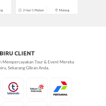
ng
2 Hari 1 Malam
Malang
BIRU CLIENT
ah Mempercayakan Tour & Event Mereka
ru, Sekarang Giliran Anda.
 bareng temen2 satu kantor dibantu
Sudah 2 kali saya 
agi deh kalo ga ada mereka, sebagai
privat yg sangat
👍sesuai request..