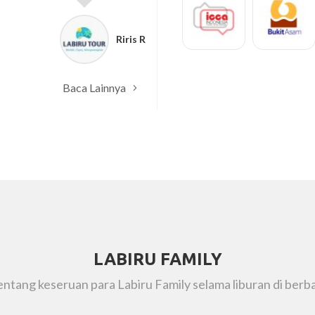
Dewi Yani
PT Koexim Mandiri Fin
Baca Lainnya
LABIRU FAMILY
tentang keseruan para Labiru Family selama liburan di berba