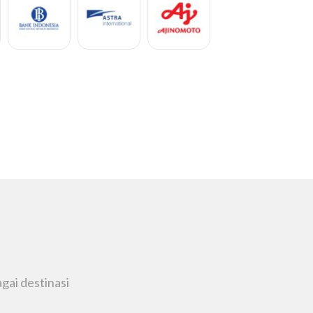
Asih
ance
gai destinasi