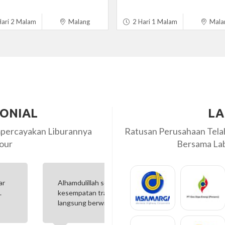
ari 2 Malam
Malang
2 Hari 1 Malam
Mala
MONIAL
LA
percayakan Liburannya
Ratusan Perusahaan Tel
our
Bersama Labi
 sebaiknya diberi
Menyenangkan sekali bisa trip
aju. Jangan turun kereta
oleh team Labiru Tour! Ga tau l
koordinator kegiatan...