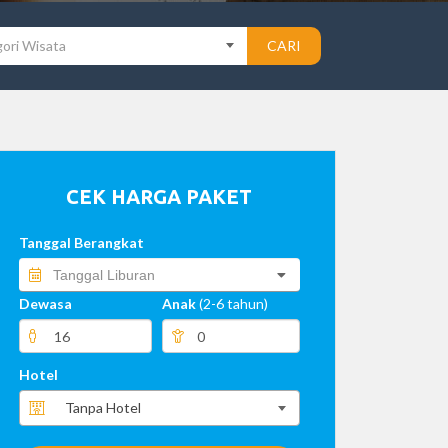
ori Wisata
CARI
CEK HARGA PAKET
Tanggal Berangkat
Dewasa
Anak
(2-6 tahun)
Hotel
Tanpa Hotel