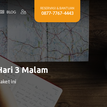
RESERVASI & BANTUAN
BLOG
0877-7767-4443
Hari 3 Malam
aket ini