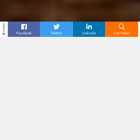
SHARE
Facebook
Twitter
Linkedin
Cari Paket
Cari
Paket Wisata Banyuwangi
– Kawah Ijen di
Banyuwangi memiliki keindahan alam yang
eksotis, fenomena api biru yang langka, serta
panorama sunrise yang memukau. Belakangan
ini, popularitas Kawah Ijen semakin meroket di