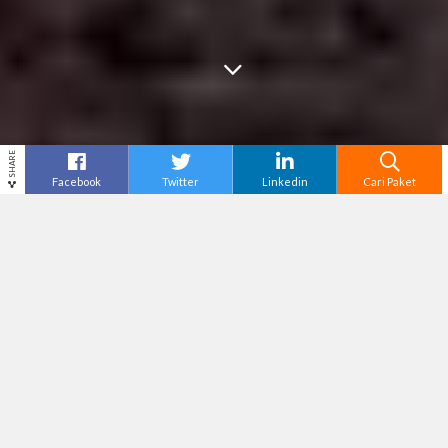
SHARE
Facebook
Twitter
Linkedin
Cari Paket
Cari
Paket Wisata Solo
– Solo tidak hanya terkenal
sebagai kota budaya dan pusat tradisi Jawa,