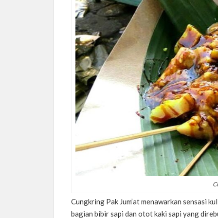
Cr
Cungkring Pak Jum’at menawarkan sensasi kul
bagian bibir sapi dan otot kaki sapi yang dir