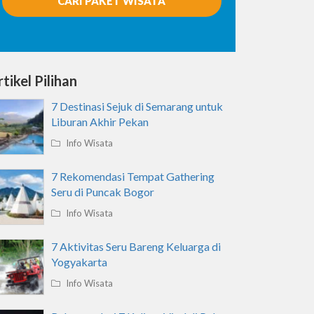
CARI PAKET WISATA
tikel Pilihan
7 Destinasi Sejuk di Semarang untuk
Liburan Akhir Pekan
Info Wisata
7 Rekomendasi Tempat Gathering
Seru di Puncak Bogor
Info Wisata
7 Aktivitas Seru Bareng Keluarga di
Yogyakarta
Info Wisata