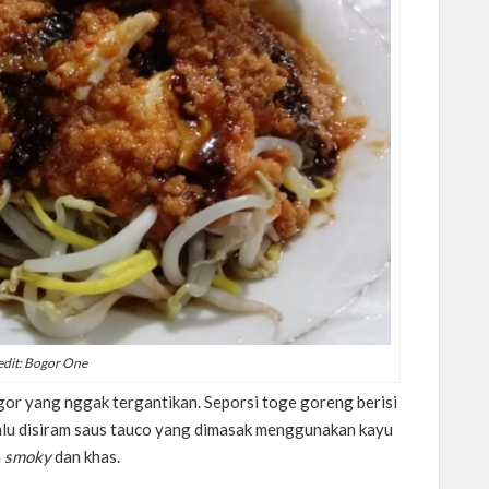
edit: Bogor One
gor yang nggak tergantikan. Seporsi toge goreng berisi
lalu disiram saus tauco yang dimasak menggunakan kayu
h
smoky
dan khas.