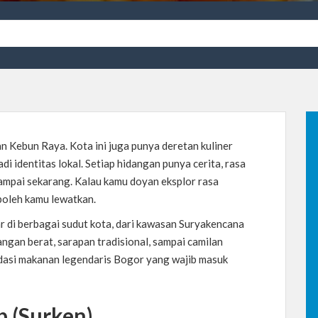
n Kebun Raya. Kota ini juga punya deretan kuliner
i identitas lokal. Setiap hidangan punya cerita, rasa
sampai sekarang. Kalau kamu doyan eksplor rasa
boleh kamu lewatkan.
r di berbagai sudut kota, dari kawasan Suryakencana
angan berat, sarapan tradisional, sampai camilan
ndasi makanan legendaris Bogor yang wajib masuk
p (Surken)