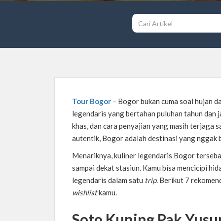
Tour Bogor
– Bogor bukan cuma soal hujan da
legendaris yang bertahan puluhan tahun dan jad
khas, dan cara penyajian yang masih terjaga 
autentik, Bogor adalah destinasi yang nggak 
Menariknya, kuliner legendaris Bogor terseba
sampai dekat stasiun. Kamu bisa mencicipi hid
legendaris dalam satu
trip
. Berikut 7 rekome
wishlist
kamu.
Soto Kuning Pak Yusu