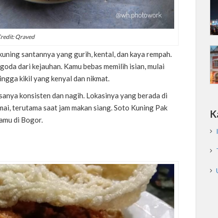
redit: Qraved
uning santannya yang gurih, kental, dan kaya rempah.
oda dari kejauhan. Kamu bebas memilih isian, mulai
ingga kikil yang kenyal dan nikmat.
sanya konsisten dan nagih. Lokasinya yang berada di
amai, terutama saat jam makan siang. Soto Kuning Pak
K
kamu di Bogor.