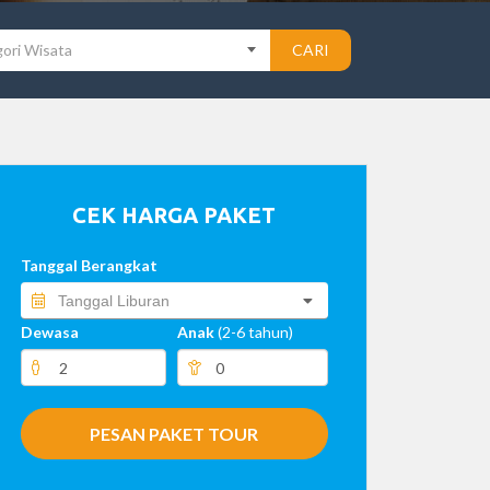
ori Wisata
CARI
CEK HARGA PAKET
Tanggal Berangkat
Dewasa
Anak
(2-6 tahun)
PESAN PAKET TOUR