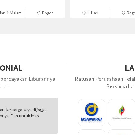
ari 1 Malam
Bogor
1 Hari
Bog
MONIAL
LA
percayakan Liburannya
Ratusan Perusahaan Tel
our
Bersama Labi
akan Labiru, ke bromo
Alhamdulillah sangat puas Libur
le, dan lunch sangat
Torr sangat menyenangkan, pel
Driver + Hotelnya...