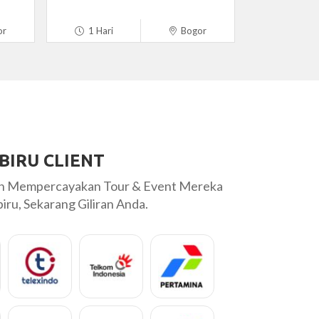
or
1 Hari
Bogor
BIRU CLIENT
ah Mempercayakan Tour & Event Mereka
ru, Sekarang Giliran Anda.
an 3 hari di Yogyakarta bersama Labiru
Pelayanannya san
ayanannya ramah dan fast response.
wisatanya sangat 