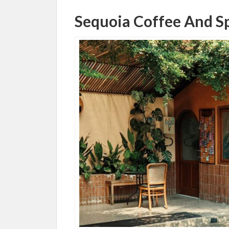
Sequoia Coffee And S