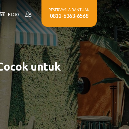
RESERVASI & BANTUAN
BLOG
0812-6363-6568
Cocok untuk