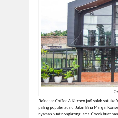
Cre
Raindear Coffee & Kitchen jadi salah satu ka
paling populer ada di Jalan Bina Marga. Konsep
nyaman buat nongkrong lama. Cocok buat hang