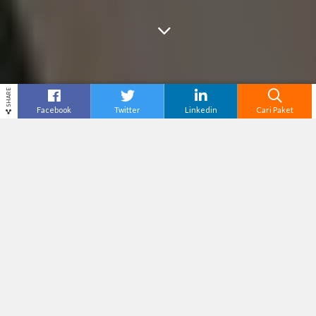
SHARE
Facebook
Twitter
Linkedin
Cari Paket
Cari
Tour Jogja
– Tahun baru itu momen tepat buat
kabur dari bising kota dan nyari udara segar.
Jogja punya banyak
spot
camping
yang tenang,