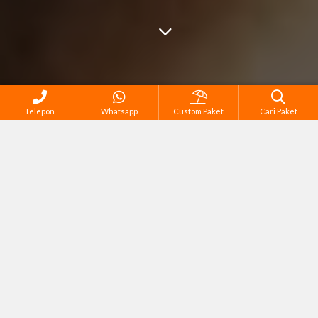
Telepon
Whatsapp
Custom Paket
Cari Paket
Semua Tour di Bali
Corporate Gathering
Family Tour
Reguler Tour
Sport & Adventure