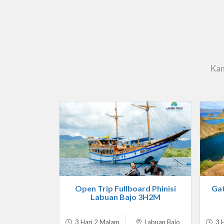
Kam
Open Trip Fullboard Phinisi
Gat
Labuan Bajo 3H2M
3 Hari 2 Malam
Labuan Bajo
3 H