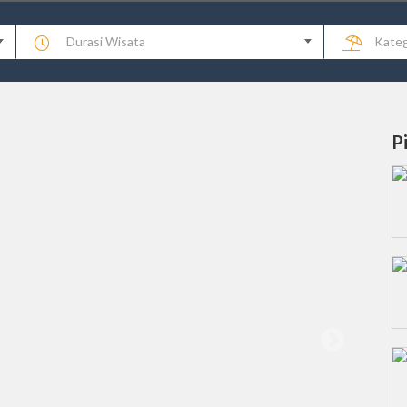
Durasi Wisata
Kateg
P