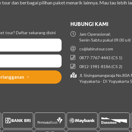
 tour dan berbagai pilihan paket menarik lainnya. Mau tau lebih la
HUBUNGI KAMI
t tour? Daftar sekarang disini
Jam Operasional:
Senin-Sabtu pukul 09.00 s/d
cs@labirutour.com
0877-7767-4443 (CS 1)
0812-1981-8186 (CS 2)
Jl. Sisingamangaraja No.80A
erlangganan
Yogyakarta - DI Yogyakarta 