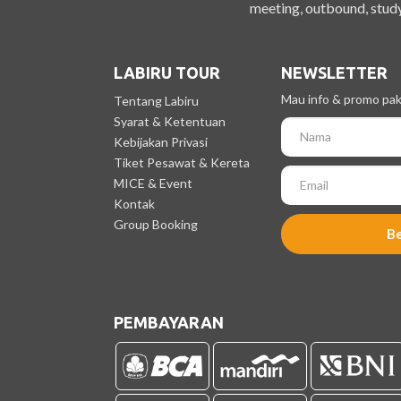
meeting, outbound, study
LABIRU TOUR
NEWSLETTER
Mau info & promo pake
Tentang Labiru
Syarat & Ketentuan
Kebijakan Privasi
Tiket Pesawat & Kereta
MICE & Event
Kontak
Group Booking
B
PEMBAYARAN