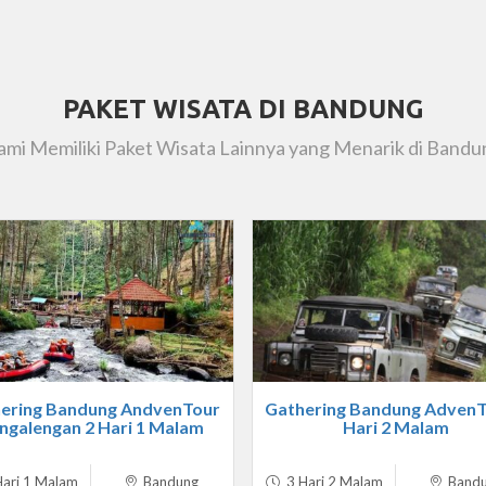
PAKET WISATA DI BANDUNG
ami Memiliki Paket Wisata Lainnya yang Menarik di Bandu
ering Bandung AndvenTour
Gathering Bandung AdvenT
ngalengan 2 Hari 1 Malam
Hari 2 Malam
ari 1 Malam
Bandung
3 Hari 2 Malam
Band