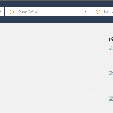
Durasi Wisata
Kateg
P