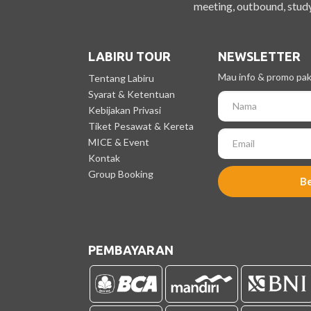
meeting, outbound, study
LABIRU TOUR
NEWSLETTER
Mau info & promo pake
Tentang Labiru
Syarat & Ketentuan
Kebijakan Privasi
Tiket Pesawat & Kereta
MICE & Event
Kontak
Group Booking
B
PEMBAYARAN