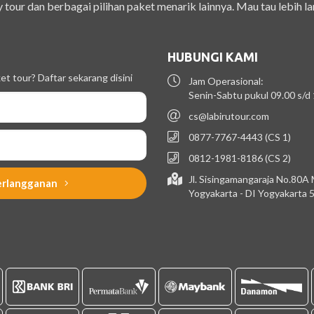
 tour dan berbagai pilihan paket menarik lainnya. Mau tau lebih la
HUBUNGI KAMI
t tour? Daftar sekarang disini
Jam Operasional:
Senin-Sabtu pukul 09.00 s/d
cs@labirutour.com
0877-7767-4443 (CS 1)
0812-1981-8186 (CS 2)
Jl. Sisingamangaraja No.80A
erlangganan
Yogyakarta - DI Yogyakarta 