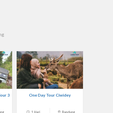
ng
our 3
One Day Tour Ciwidey
ung
1 Hari
Bandung