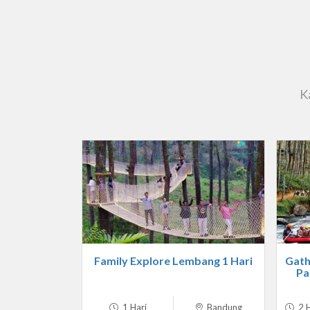
K
Family Explore Lembang 1 Hari
Gath
Pa
1 Hari
Bandung
2 H