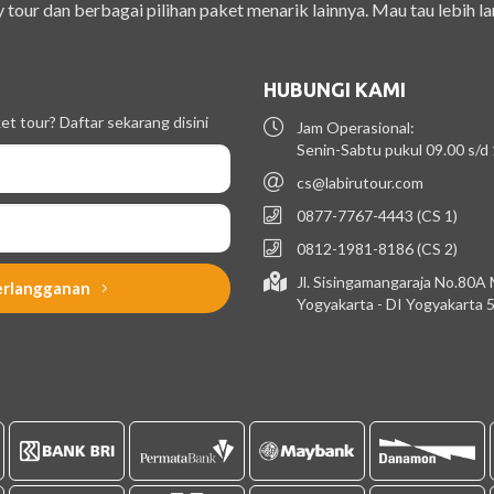
 tour dan berbagai pilihan paket menarik lainnya. Mau tau lebih la
HUBUNGI KAMI
t tour? Daftar sekarang disini
Jam Operasional:
Senin-Sabtu pukul 09.00 s/d
cs@labirutour.com
0877-7767-4443 (CS 1)
0812-1981-8186 (CS 2)
Jl. Sisingamangaraja No.80A
erlangganan
Yogyakarta - DI Yogyakarta 