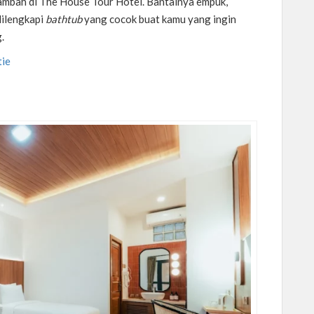
 tambah di The House Tour Hotel. Bantalnya empuk,
dilengkapi
bathtub
yang cocok buat kamu yang ingin
.
tie