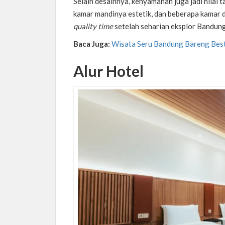
Selain desainnya, kenyamanan juga jadi nilai
kamar mandinya estetik, dan beberapa kamar 
quality time
setelah seharian eksplor Bandung
Baca Juga:
Wisata Seru Bandung Bareng Bes
Alur Hotel