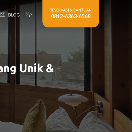
RESERVASI & BANTUAN
BLOG
0812-6363-6568
ang Unik &