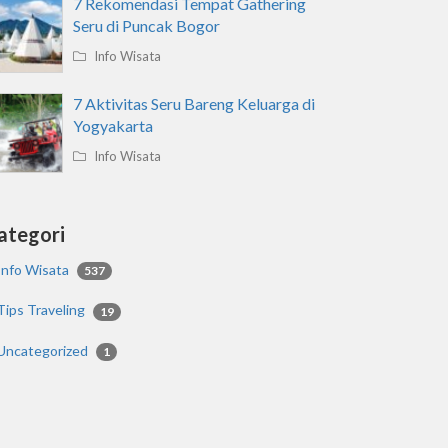
7 Rekomendasi Tempat Gathering
Seru di Puncak Bogor
Info Wisata
7 Aktivitas Seru Bareng Keluarga di
Yogyakarta
Info Wisata
ategori
Info Wisata
537
Tips Traveling
19
Uncategorized
1