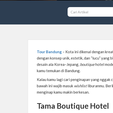
Tour Bandung
– Kota ini dikenal dengan kreat
dengan konsep unik, estetik, dan “lucu” yang 
desain ala Korea–Jepang,
boutique
hotel mode
kamu temukan di Bandung.
Kalau kamu lagi cari penginapan yang nggak 
bawah ini wajib masuk
wishlist
liburanmu. Beri
menginap kamu makin berkesan.
Tama Boutique Hotel